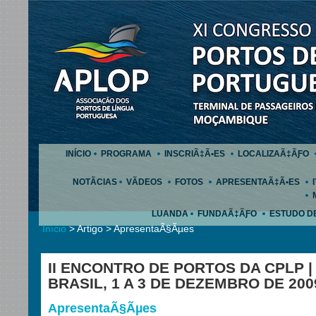
INÍCIO
PROGRAMA
INSCRIÃ‡Ã•ES
LOCALIZAÃ‡ÃƑO
NOTÃCIAS
VÃDEOS
FOTOS
APRESENTAÃ‡Ã•ES
LUANDA
FUNDAÃ‡ÃƑO
ESTUDO D
Início
> Artigo > ApresentaÃ§Ãµes
II ENCONTRO DE PORTOS DA CPLP |
BRASIL, 1 A 3 DE DEZEMBRO DE 200
ApresentaÃ§Ãµes