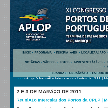
INÍCIO
PROGRAMA
INSCRIÃ‡Ã•ES
LOCALIZAÃ‡ÃƑO
NOTÃCIAS
VÃDEOS
FOTOS
APRESENTAÃ‡Ã•ES
LUANDA
FUNDAÃ‡ÃƑO
ESTUDO D
Início
> Artigo > ReuniÃ£o Intercalar dos Portos da CPLP | M
2 E 3 DE MARÃ‡O DE 2011
ReuniÃ£o Intercalar dos Portos da CPLP | 