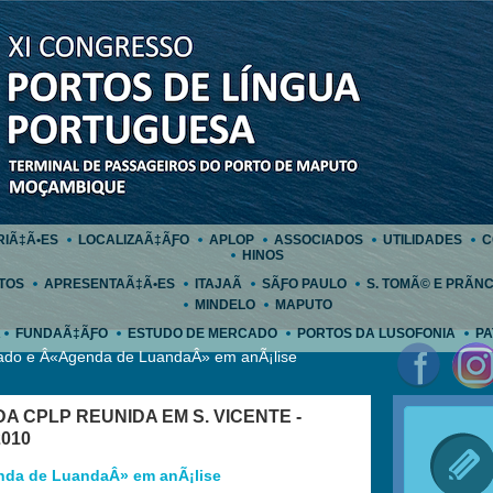
RIÃ‡Ã•ES
LOCALIZAÃ‡ÃƑO
APLOP
ASSOCIADOS
UTILIDADES
C
HINOS
TOS
APRESENTAÃ‡Ã•ES
ITAJAÃ
SÃƑO PAULO
S. TOMÃ© E PRÃ­NC
MINDELO
MAPUTO
A
FUNDAÃ‡ÃƑO
ESTUDO DE MERCADO
PORTOS DA LUSOFONIA
PA
cado e Â«Agenda de LuandaÂ» em anÃ¡lise
A CPLP REUNIDA EM S. VICENTE -
010
nda de LuandaÂ» em anÃ¡lise