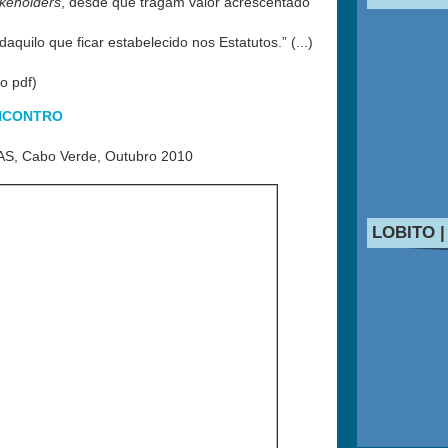
akeholders
, desde que tragam valor acrescentado
aquilo que ficar estabelecido nos Estatutos.” (...)
o pdf)
ENCONTRO
AS, Cabo Verde, Outubro 2010
LOBITO |