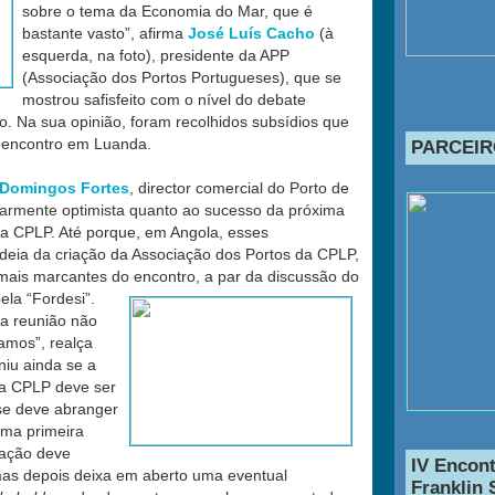
sobre o tema da Economia do Mar, que é
bastante vasto”, afirma
José Luís Cacho
(à
esquerda, na foto), presidente da APP
(Associação dos Portos Portugueses), que se
mostrou safisfeito com o nível do debate
o. Na sua opinião, foram recolhidos subsídios que
 encontro em Luanda.
PARCEIR
Domingos Fortes
, director comercial do Porto de
larmente optimista quanto ao sucesso da próxima
da CPLP. Até porque, em Angola, esses
ideia da criação da Associação dos Portos da CPLP,
ais marcantes do encontro, a par da discussão do
ela “Fordesi”.
 a reunião não
jamos”, realça
niu ainda se a
da CPLP deve ser
se deve abranger
uma primeira
zação deve
IV Encont
mas depois deixa em aberto uma eventual
Franklin 