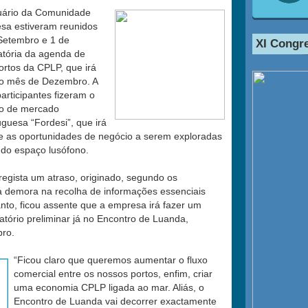
tuário da Comunidade
sa estiveram reunidos
 Setembro e 1 de
XI Congr
atória da agenda de
ortos da CPLP, que irá
mo mês de Dezembro. A
rticipantes fizeram o
do de mercado
uesa “Fordesi”, que irá
 e as oportunidades de negócio a serem exploradas
do espaço lusófono.
regista um atraso, originado, segundo os
la demora na recolha de informações essenciais
anto, ficou assente que a empresa irá fazer um
atório preliminar já no Encontro de Luanda,
ro.
“Ficou claro que queremos aumentar o fluxo
comercial entre os nossos portos, enfim, criar
uma economia CPLP ligada ao mar. Aliás, o
Encontro de Luanda vai decorrer exactamente