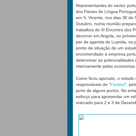
Representantes do sector por
dos Países de Língua Portugue
em S. Vicente, nos dias 30 de
Outubro, numa reunião prepar
trabalhos do III Encontro dos P
decorrer em Angola, no próxi
par da agenda de Luanda, os pa
ponto de situação de um estu
encomendado à empresa portug
determinar as potencialidades
internamente pelas economias 
Como ficou apurado, o estudo 
responsáveis da “
Fordesi
”, pe
junto de alguns portos. No ent
esforço para apresentar um rel
marcado para 2 e 3 de Dezemb