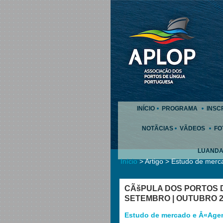
INÍCIO
PROGRAMA
INSC
NOTÃCIAS
VÃDEOS
FO
LUAND
Início
> Artigo > Estudo de mer
CÃšPULA DOS PORTOS D
SETEMBRO | OUTUBRO 2
Estudo de mercado e Â«Age