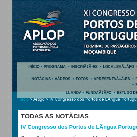
INÍCIO
PROGRAMA
INSCRIÃ‡Ã•ES
LOCALIZAÃ‡ÃƑO
NOTÃCIAS
VÃDEOS
FOTOS
APRESENTAÃ‡Ã•ES
LUANDA
FUNDAÃ‡ÃƑO
ESTUDO D
Início
> Artigo > IV Congresso dos Portos de LÃ­ngua Portug
TODAS AS NOTÃCIAS
IV Congresso dos Portos de LÃ­ngua Portug