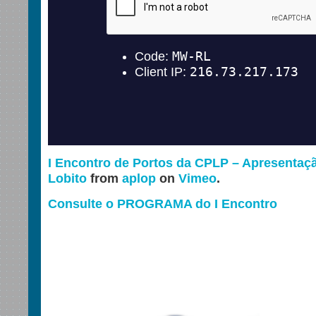
I Encontro de Portos da CPLP – Apresentaç
Lobito
from
aplop
on
Vimeo
.
Consulte o PROGRAMA do I Encontro