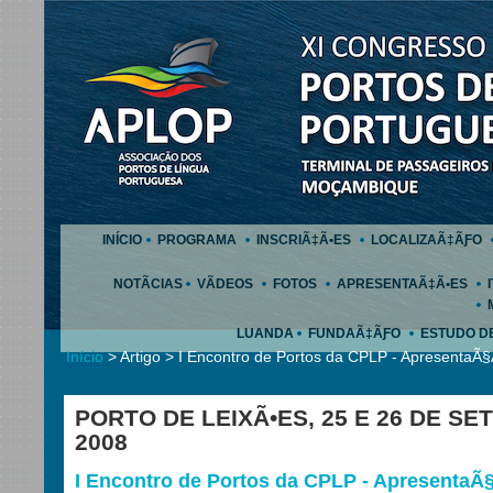
INÍCIO
PROGRAMA
INSCRIÃ‡Ã•ES
LOCALIZAÃ‡ÃƑO
NOTÃCIAS
VÃDEOS
FOTOS
APRESENTAÃ‡Ã•ES
LUANDA
FUNDAÃ‡ÃƑO
ESTUDO D
Início
> Artigo > I Encontro de Portos da CPLP - ApresentaÃ
PORTO DE LEIXÃ•ES, 25 E 26 DE S
2008
I Encontro de Portos da CPLP - ApresentaÃ