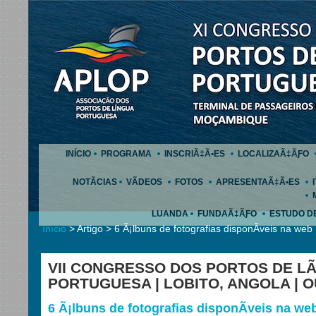
INÍCIO
PROGRAMA
INSCRIÃ‡Ã•ES
LOCALIZAÃ‡ÃƑO
NOTÃCIAS
VÃDEOS
FOTOS
APRESENTAÃ‡Ã•ES
LUANDA
FUNDAÃ‡ÃƑO
ESTUDO D
Início
> Artigo > 6 Ã¡lbuns de fotografias disponÃ­veis na web
VII CONGRESSO DOS PORTOS DE LÃ
PORTUGUESA | LOBITO, ANGOLA | 
6 Ã¡lbuns de fotografias disponÃ­veis na we